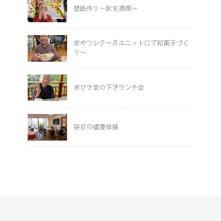
壁紙作り～秋を満喫～
おやつレク～月ユニットにて和菓子づく
り～
おひさまの下でランチ会
毎日の健康体操