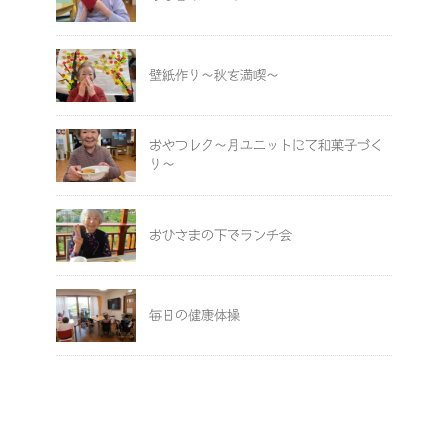
壁紙作り～秋を満喫～
おやつレク～月ユニットにて和菓子づく
り～
おひさまの下でランチ会
毎日の健康体操