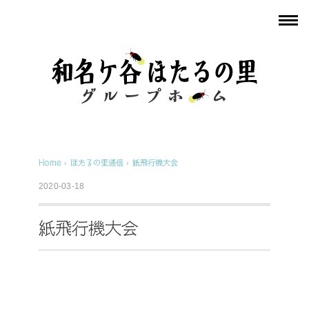
Home
›
ほたるの里通信
›
紙飛行機大会
2020-03-18
紙飛行機大会