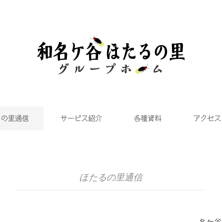
るの里通信
サービス紹介
各種資料
アクセス
ほたるの里通信