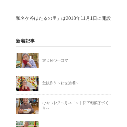
「和名ケ谷ほたるの里」は2018年11月1日に開設いたしま
新着記事
ある日の一コマ
壁紙作り～秋を満喫～
おやつレク～月ユニットにて和菓子づく
り～