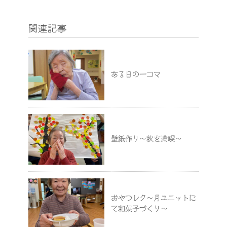
関連記事
ある日の一コマ
壁紙作り～秋を満喫～
おやつレク～月ユニットに
て和菓子づくり～