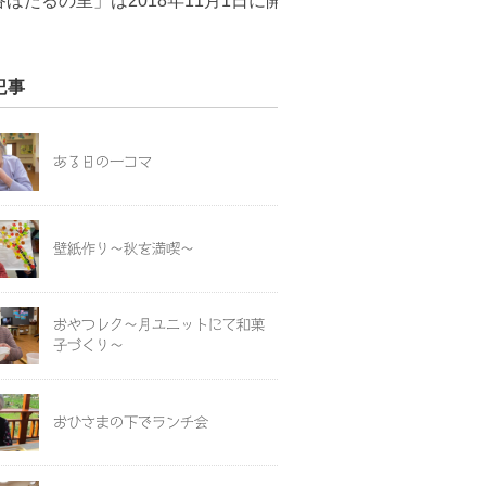
2018年11月1日に開設いたしました！現在、ご入居者の募
記事
ある日の一コマ
壁紙作り～秋を満喫～
おやつレク～月ユニットにて和菓
子づくり～
おひさまの下でランチ会