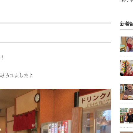
グループホーム「和名ケ谷ほたるの里」は
新着
！
みられました♪