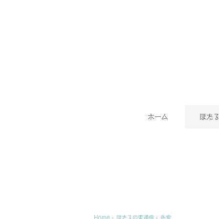
ホーム
ほた
Home
›
ほたるの里通信
›
外食