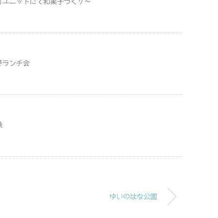
月ユニットにて和菓子づくり～
でランチ会
操
ゆいのはな公園