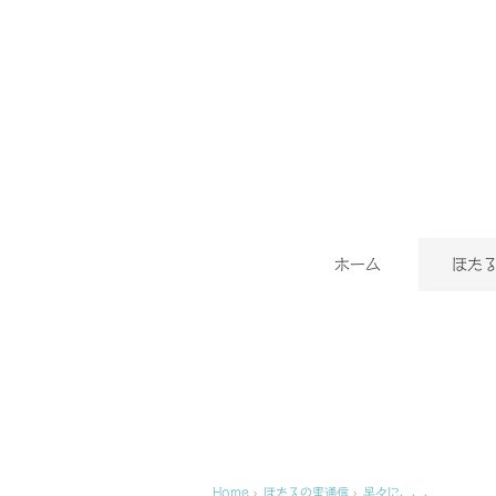
ホーム
ほた
Home
›
ほたるの里通信
›
早々に、、、