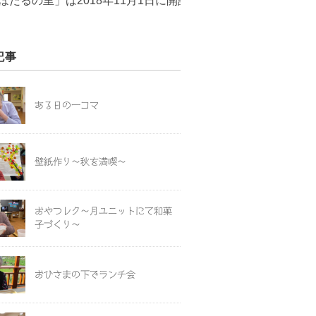
は2018年11月1日に開設いたしました！現在、ご入居者の
記事
ある日の一コマ
壁紙作り～秋を満喫～
おやつレク～月ユニットにて和菓
子づくり～
おひさまの下でランチ会